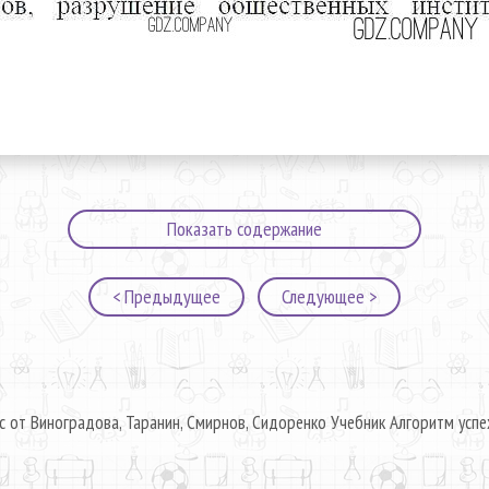
Показать содержание
< Предыдущее
Следующее >
с от Виноградова, Таранин, Смирнов, Сидоренко Учебник Алгоритм успе