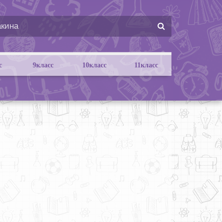
с
9класс
10класс
11класс