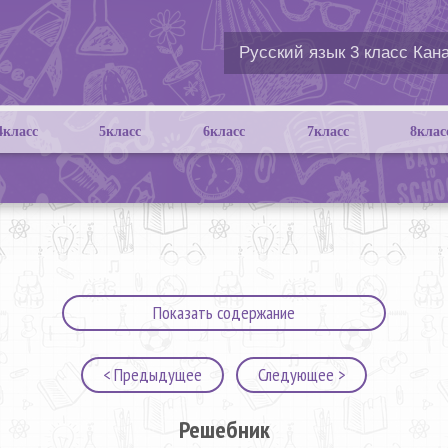
4класс
5класс
6класс
7класс
8клас
Показать содержание
< Предыдущее
Следующее >
Решебник