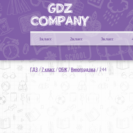
1класс
2класс
3класс
ГДЗ
/
7 класс
/
ОБЖ
/
Виноградова
/
244