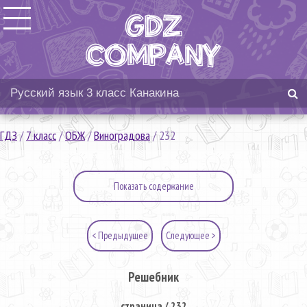
ГДЗ
/
7 класс
/
ОБЖ
/
Виноградова
/
232
Показать содержание
< Предыдущее
Следующее >
Решебник
страница / 232