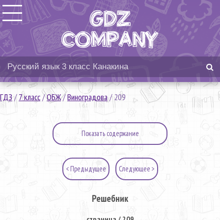
ГДЗ
/
7 класс
/
ОБЖ
/
Виноградова
/
209
Показать содержание
< Предыдущее
Следующее >
Решебник
страница / 209