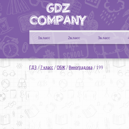
1класс
2класс
3класс
ГДЗ
/
7 класс
/
ОБЖ
/
Виноградова
/
199