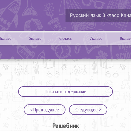
4класс
5класс
6класс
7класс
8клас
Показать содержание
< Предыдущее
Следующее >
Решебник