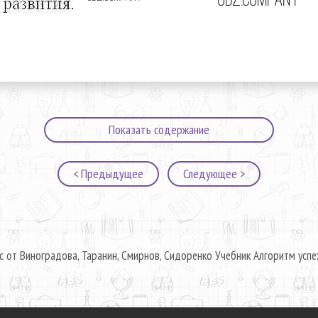
Показать содержание
< Предыдущее
Следующее >
с от Виноградова, Таранин, Смирнов, Сидоренко Учебник Алгоритм успе