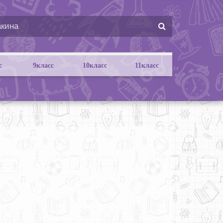
с
9класс
10класс
11класс