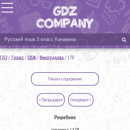
ГДЗ
/
7 класс
/
ОБЖ
/
Виноградова
/
178
Показать содержание
< Предыдущее
Следующее >
Решебник
страница / 178