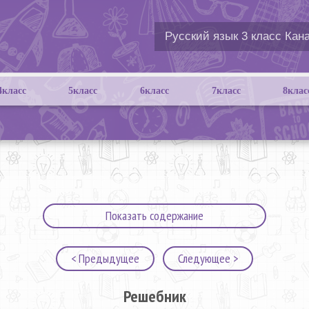
4класс
5класс
6класс
7класс
8клас
Показать содержание
< Предыдущее
Следующее >
Решебник