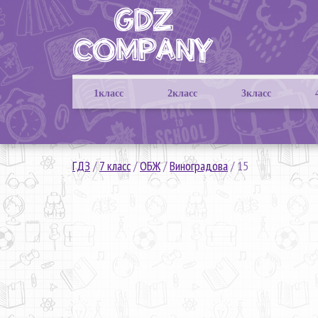
1класс
2класс
3класс
ГДЗ
/
7 класс
/
ОБЖ
/
Виноградова
/
15