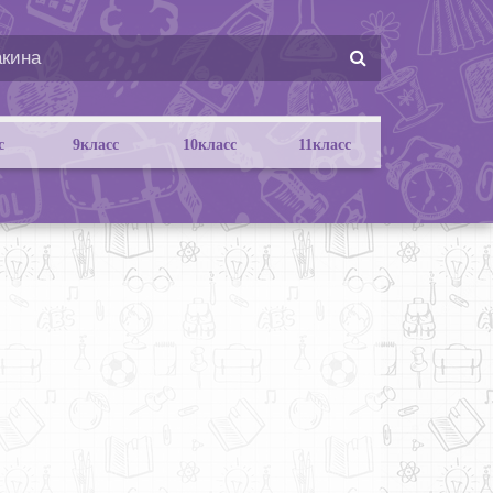
с
9класс
10класс
11класс