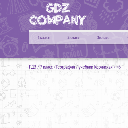
1класс
2класс
3класс
ГДЗ
/
7 класс
/
География
/
учебник Коринская
/
43