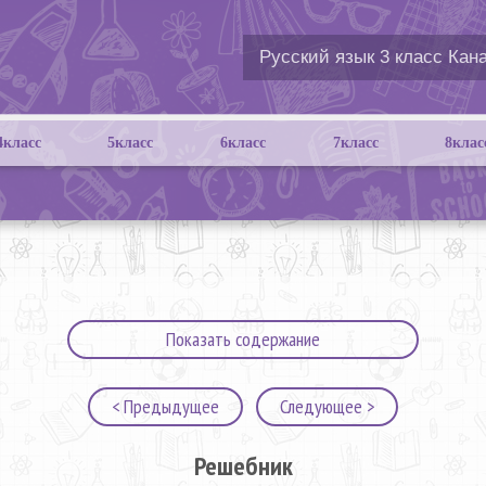
4класс
5класс
6класс
7класс
8клас
Показать содержание
< Предыдущее
Следующее >
Решебник