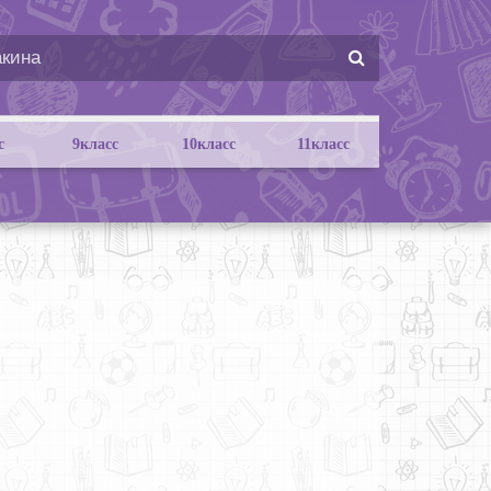
с
9класс
10класс
11класс