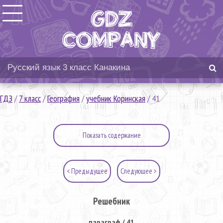
ГДЗ
/
7 класс
/
География
/
учебник Коринская
/
41
Показать содержание
< Предыдущее
Следующее >
Решебник
параграф / 41