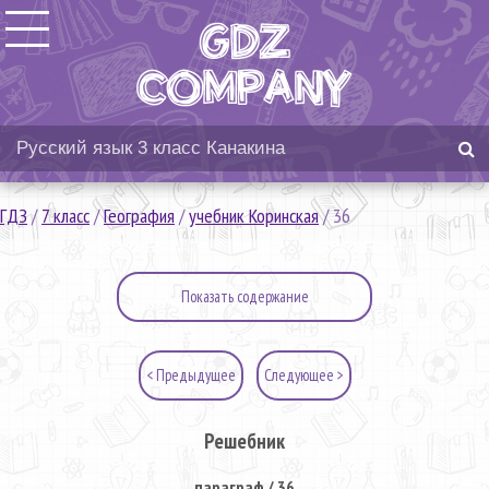
ГДЗ
/
7 класс
/
География
/
учебник Коринская
/
36
Показать содержание
< Предыдущее
Следующее >
Решебник
параграф / 36