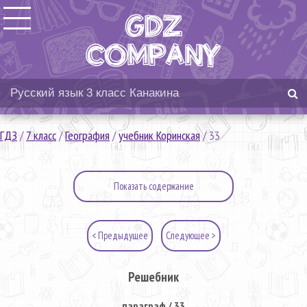
ГДЗ
/
7 класс
/
География
/
учебник Коринская
/
33
Показать содержание
< Предыдущее
Следующее >
Решебник
параграф / 33