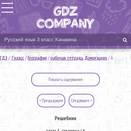
ГДЗ
/
7 класс
/
География
/
рабочая тетрадь Домогацких
/
6
Показать содержание
< Предыдущее
Следующее >
Решебник
часть 1. страница / 6