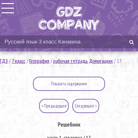
ГДЗ
/
7 класс
/
География
/
рабочая тетрадь Домогацких
/
17
Показать содержание
< Предыдущее
Следующее >
Решебник
часть 1. страница / 17