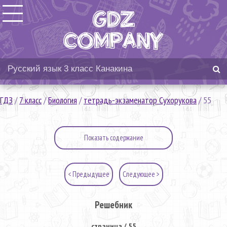
ГДЗ
/
7 класс
/
Биология
/
тетрадь-экзаменатор Сухорукова
/
55
Показать содержание
< Предыдущее
Следующее >
Решебник
страница / 55