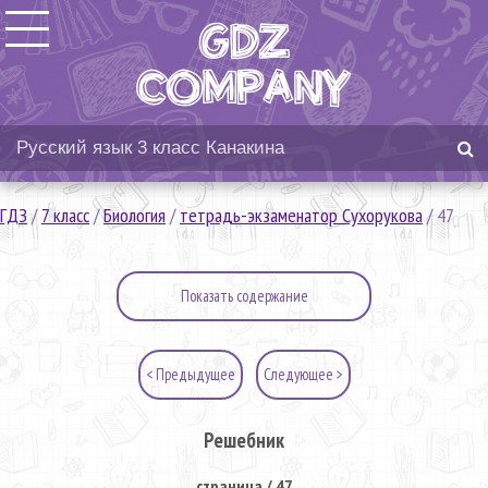
ГДЗ
/
7 класс
/
Биология
/
тетрадь-экзаменатор Сухорукова
/
47
Показать содержание
< Предыдущее
Следующее >
Решебник
страница / 47