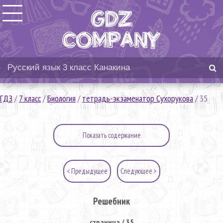
ГДЗ
/
7 класс
/
Биология
/
тетрадь-экзаменатор Сухорукова
/
35
Показать содержание
< Предыдущее
Следующее >
Решебник
страница / 35