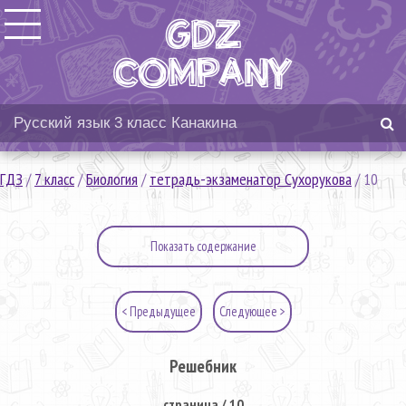
ГДЗ
/
7 класс
/
Биология
/
тетрадь-экзаменатор Сухорукова
/
10
Показать содержание
< Предыдущее
Следующее >
Решебник
страница / 10