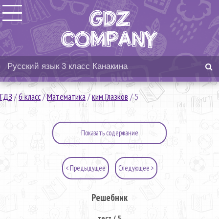
ГДЗ
/
6 класс
/
Математика
/
ким Глазков
/
5
Показать содержание
< Предыдущее
Следующее >
Решебник
тест / 5