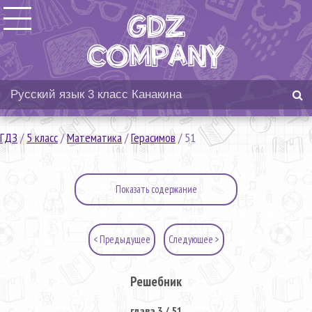
ГДЗ
/
5 класс
/
Математика
/
Герасимов
/
51
Показать содержание
< Предыдущее
Следующее >
Решебник
глава 3 / 51