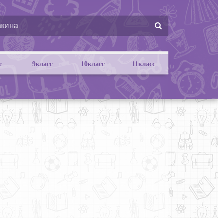
с
9класс
10класс
11класс