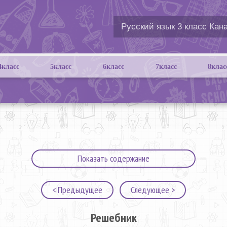
4класс
5класс
6класс
7класс
8клас
Показать содержание
< Предыдущее
Следующее >
Решебник