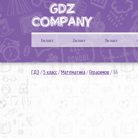
1класс
2класс
3класс
ГДЗ
/
5 класс
/
Математика
/
Герасимов
/
36