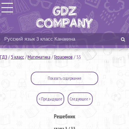
ГДЗ
/
5 класс
/
Математика
/
Герасимов
/
33
Показать содержание
< Предыдущее
Следующее >
Решебник
глава 3 / 33