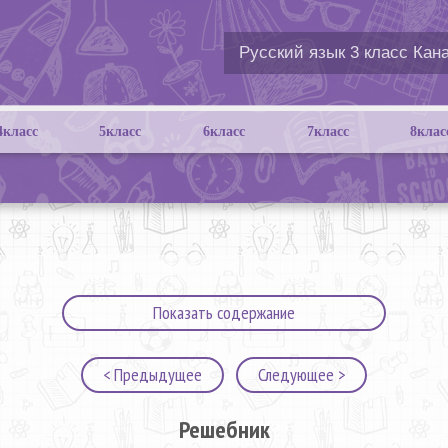
4класс
5класс
6класс
7класс
8клас
Показать содержание
< Предыдущее
Следующее >
Решебник