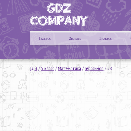
1класс
2класс
3класс
ГДЗ
/
5 класс
/
Математика
/
Герасимов
/
28