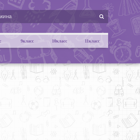
с
9класс
10класс
11класс