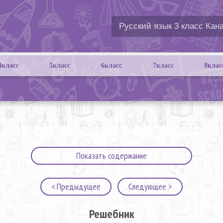
4класс
5класс
6класс
7класс
8клас
Показать содержание
< Предыдущее
Следующее >
Решебник