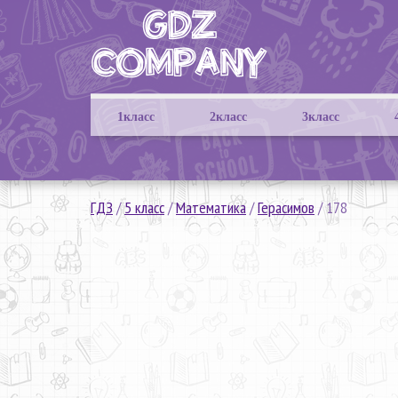
1класс
2класс
3класс
ГДЗ
/
5 класс
/
Математика
/
Герасимов
/
178