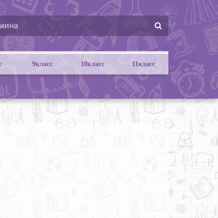
с
9класс
10класс
11класс