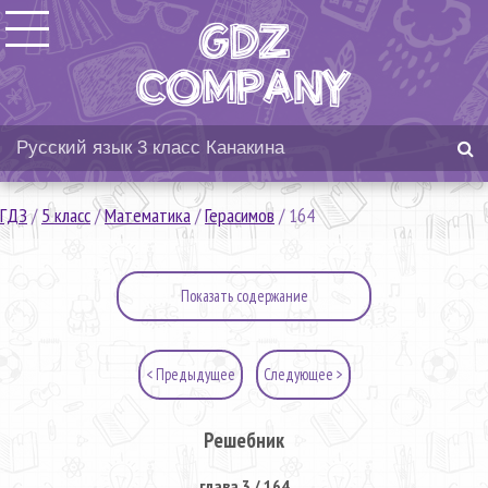
ГДЗ
/
5 класс
/
Математика
/
Герасимов
/
164
Показать содержание
< Предыдущее
Следующее >
Решебник
глава 3 / 164