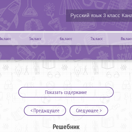
4класс
5класс
6класс
7класс
8клас
Показать содержание
< Предыдущее
Следующее >
Решебник