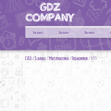
1класс
2класс
3класс
ГДЗ
/
5 класс
/
Математика
/
Герасимов
/
155