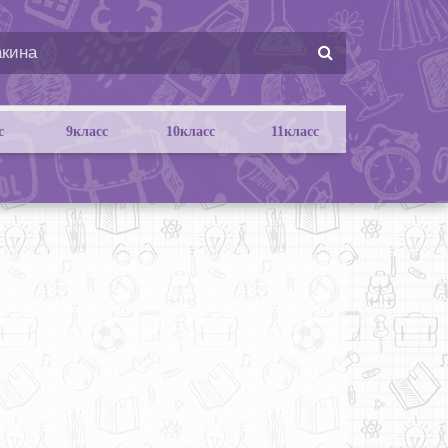
с
9класс
10класс
11класс