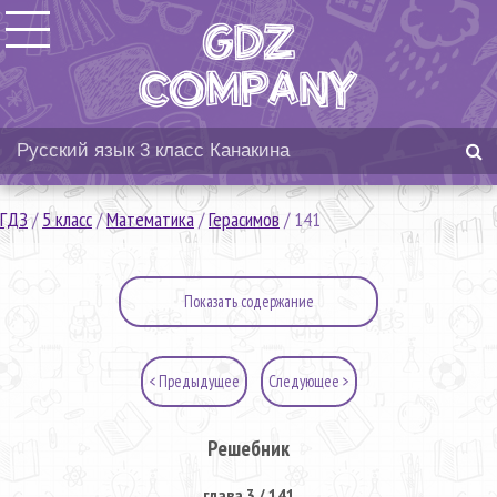
ГДЗ
/
5 класс
/
Математика
/
Герасимов
/
141
Показать содержание
< Предыдущее
Следующее >
Решебник
глава 3 / 141