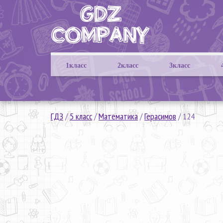
1класс
2класс
3класс
ГДЗ
/
5 класс
/
Математика
/
Герасимов
/
124