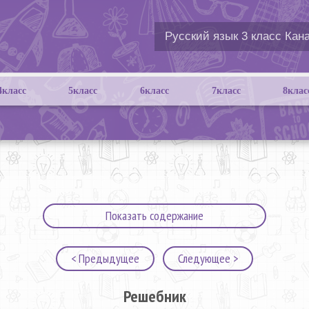
4класс
5класс
6класс
7класс
8клас
Показать содержание
< Предыдущее
Следующее >
Решебник