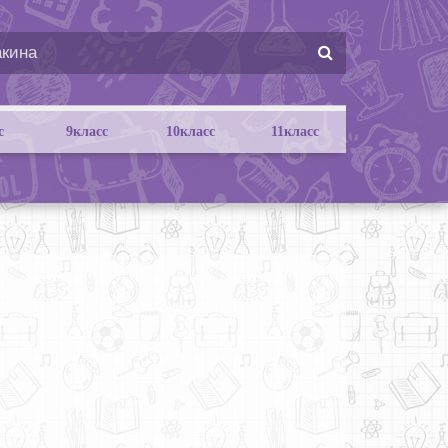
с
9класс
10класс
11класс