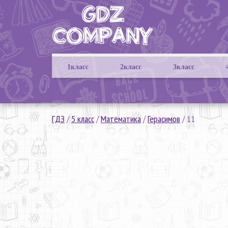
1класс
2класс
3класс
ГДЗ
/
5 класс
/
Математика
/
Герасимов
/
11