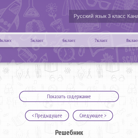
4класс
5класс
6класс
7класс
8клас
Показать содержание
< Предыдущее
Следующее >
Решебник