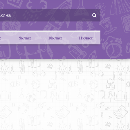
с
9класс
10класс
11класс