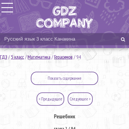
ГДЗ
/
5 класс
/
Математика
/
Герасимов
/
94
Показать содержание
< Предыдущее
Следующее >
Решебник
глава 2 / 94