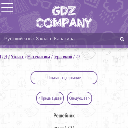
ГДЗ
/
5 класс
/
Математика
/
Герасимов
/
72
Показать содержание
< Предыдущее
Следующее >
Решебник
глава 2 / 72