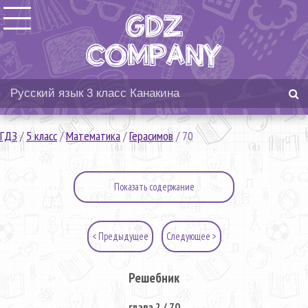
ГДЗ
/
5 класс
/
Математика
/
Герасимов
/
70
Показать содержание
< Предыдущее
Следующее >
Решебник
глава 2 / 70