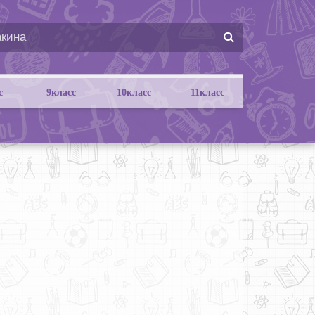
с
9класс
10класс
11класс