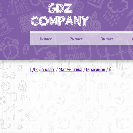
1класс
2класс
3класс
ГДЗ
/
5 класс
/
Математика
/
Герасимов
/
65