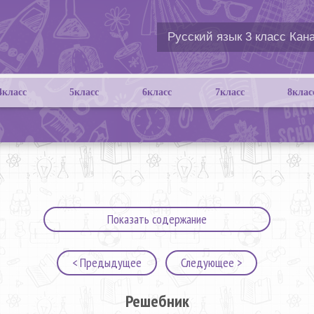
4класс
5класс
6класс
7класс
8клас
Показать содержание
< Предыдущее
Следующее >
Решебник