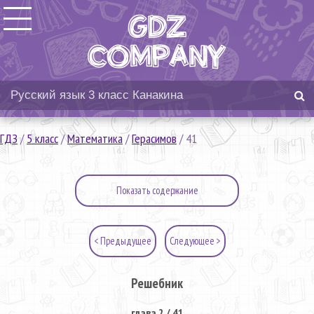
ГДЗ
/
5 класс
/
Математика
/
Герасимов
/
41
Показать содержание
< Предыдущее
Следующее >
Решебник
глава 2 / 41