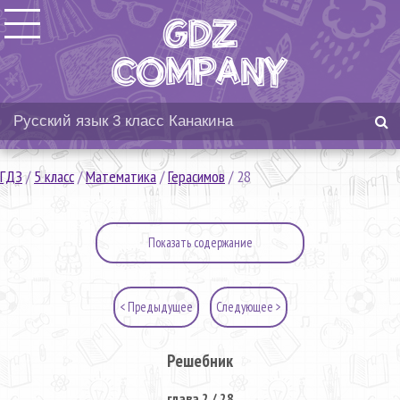
ГДЗ
/
5 класс
/
Математика
/
Герасимов
/
28
Показать содержание
< Предыдущее
Следующее >
Решебник
глава 2 / 28