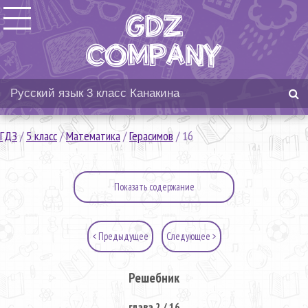
ГДЗ
/
5 класс
/
Математика
/
Герасимов
/
16
Показать содержание
< Предыдущее
Следующее >
Решебник
глава 2 / 16