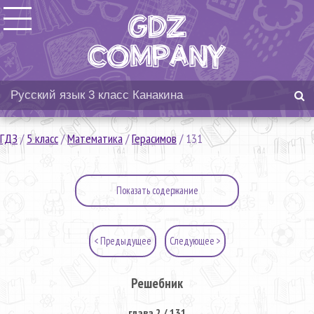
ГДЗ
/
5 класс
/
Математика
/
Герасимов
/
131
Показать содержание
< Предыдущее
Следующее >
Решебник
глава 2 / 131