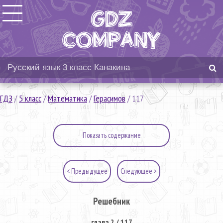
ГДЗ
/
5 класс
/
Математика
/
Герасимов
/
117
Показать содержание
< Предыдущее
Следующее >
Решебник
глава 2 / 117