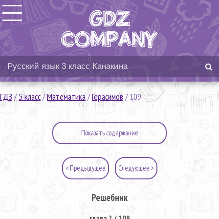
ГДЗ
/
5 класс
/
Математика
/
Герасимов
/
109
Показать содержание
< Предыдущее
Следующее >
Решебник
глава 2 / 109