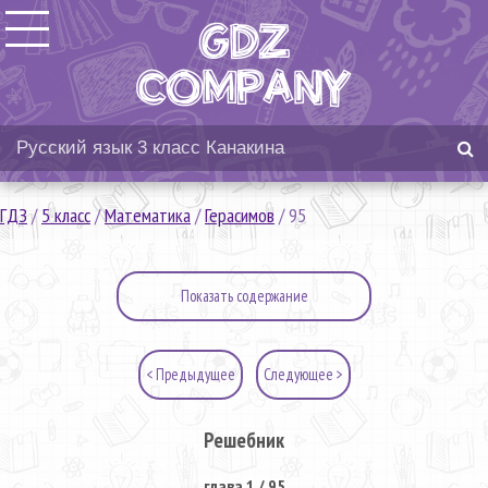
ГДЗ
/
5 класс
/
Математика
/
Герасимов
/
95
Показать содержание
< Предыдущее
Следующее >
Решебник
глава 1 / 95