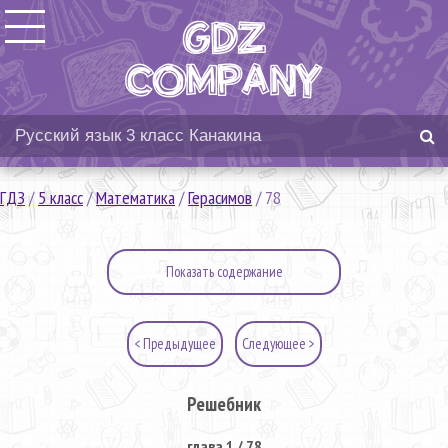
ГДЗ
/
5 класс
/
Математика
/
Герасимов
/
78
Показать содержание
< Предыдущее
Следующее >
Решебник
глава 1 / 78