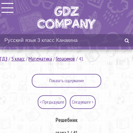
ГДЗ
/
5 класс
/
Математика
/
Герасимов
/
41
Показать содержание
< Предыдущее
Следующее >
Решебник
глава 1 / 41