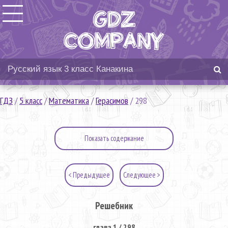
ГДЗ
/
5 класс
/
Математика
/
Герасимов
/
298
Показать содержание
< Предыдущее
Следующее >
Решебник
глава 1 / 298