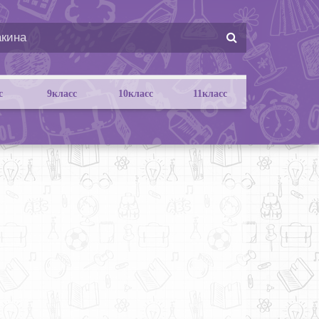
с
9класс
10класс
11класс