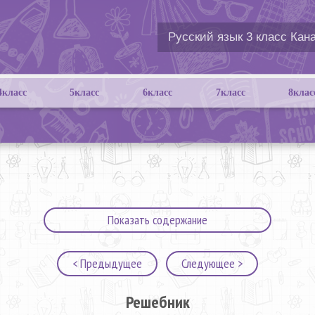
4класс
5класс
6класс
7класс
8клас
Показать содержание
< Предыдущее
Следующее >
Решебник