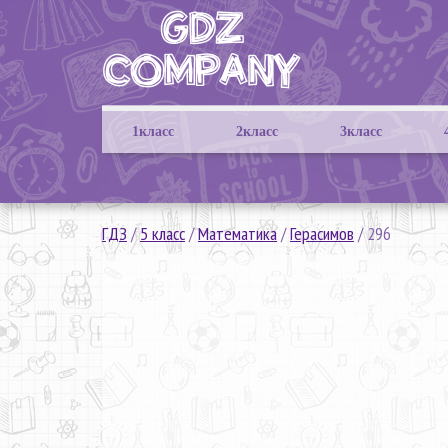
1класс
2класс
3класс
ГДЗ
/
5 класс
/
Математика
/
Герасимов
/
296