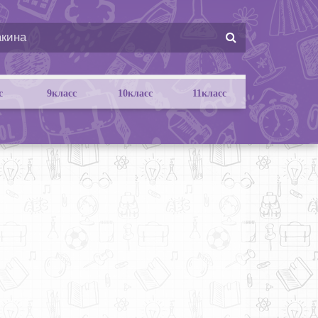
с
9класс
10класс
11класс