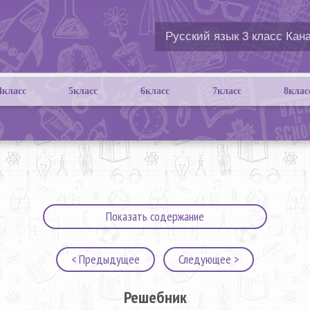
4класс
5класс
6класс
7класс
8клас
Показать содержание
< Предыдущее
Следующее >
Решебник