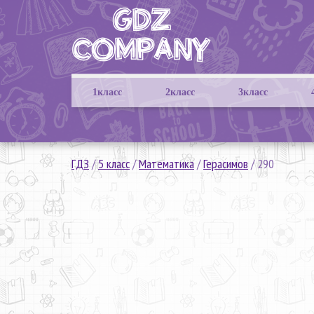
1класс
2класс
3класс
ГДЗ
/
5 класс
/
Математика
/
Герасимов
/
290