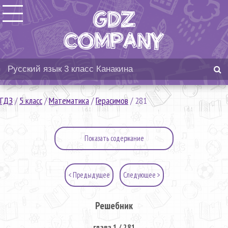
ГДЗ
/
5 класс
/
Математика
/
Герасимов
/
281
Показать содержание
< Предыдущее
Следующее >
Решебник
глава 1 / 281