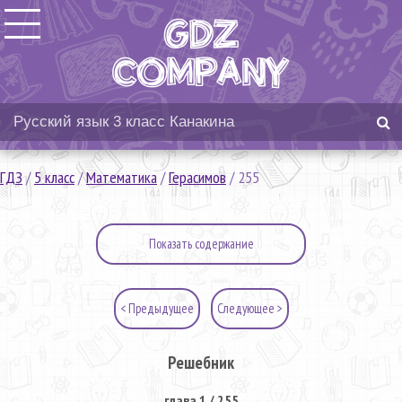
ГДЗ
/
5 класс
/
Математика
/
Герасимов
/
255
Показать содержание
< Предыдущее
Следующее >
Решебник
глава 1 / 255