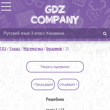
ГДЗ
/
5 класс
/
Математика
/
Герасимов
/
25
Показать содержание
< Предыдущее
Следующее >
Решебник
глава 1 / 25