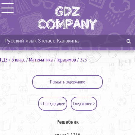
ГДЗ
/
5 класс
/
Математика
/
Герасимов
/
223
Показать содержание
< Предыдущее
Следующее >
Решебник
глава 1 / 223