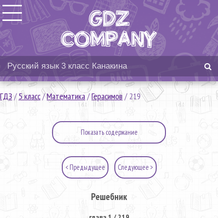
ГДЗ
/
5 класс
/
Математика
/
Герасимов
/
219
Показать содержание
< Предыдущее
Следующее >
Решебник
глава 1 / 219