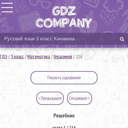
ГДЗ
/
5 класс
/
Математика
/
Герасимов
/
216
Показать содержание
< Предыдущее
Следующее >
Решебник
глава 1 / 216