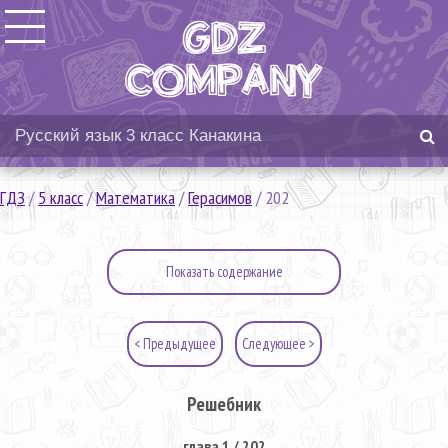
ГДЗ
/
5 класс
/
Математика
/
Герасимов
/
202
Показать содержание
< Предыдущее
Следующее >
Решебник
глава 1 / 202